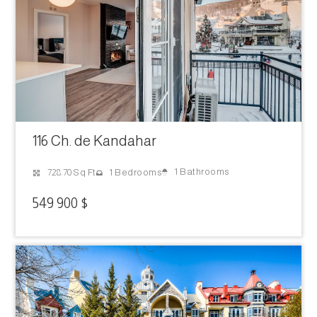
116 Ch. de Kandahar
1 Bathrooms
728.70 Sq Ft
1 Bedrooms
549 900 $