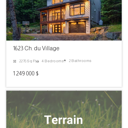
1623 Ch. du Village
2 Bathrooms
2278 Sq Ft
4 Bedrooms
1 249 000 $