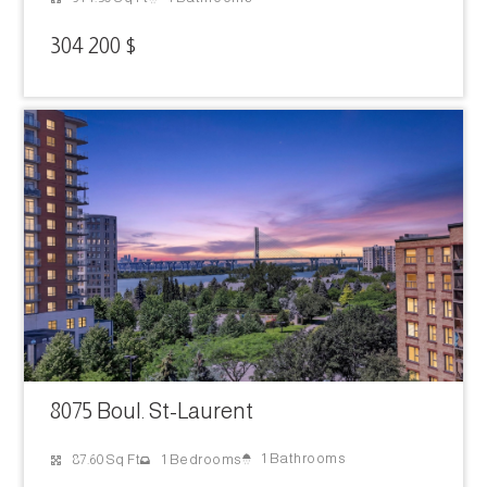
304 200 $
8075 Boul. St-Laurent
1 Bathrooms
87.60 Sq Ft
1 Bedrooms