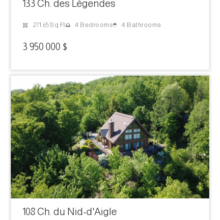
133 Ch. des Légendes
4 Bathrooms
271.65 Sq Ft
4 Bedrooms
3 950 000 $
108 Ch. du Nid-d'Aigle