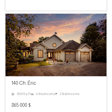
140 Ch. Éric
2 Bathrooms
3503 Sq Ft
4 Bedrooms
865 000 $