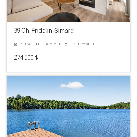
39 Ch. Fridolin-Simard
1 Bathrooms
519 Sq Ft
1 Bedrooms
274 500 $