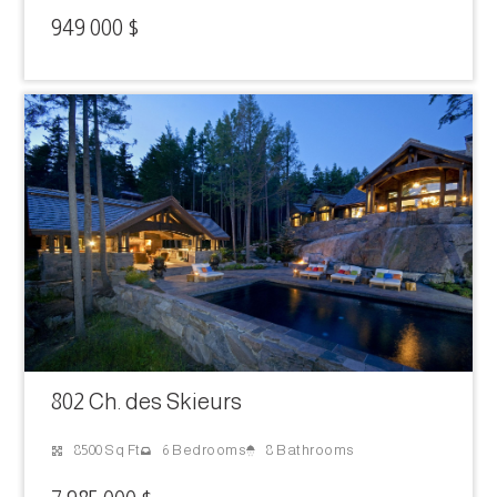
949 000 $
802 Ch. des Skieurs
8 Bathrooms
8500 Sq Ft
6 Bedrooms