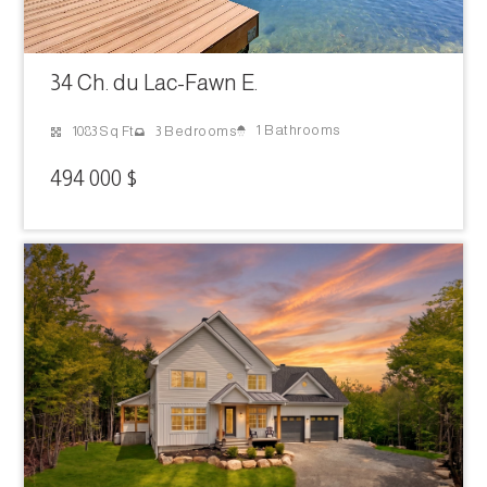
34 Ch. du Lac-Fawn E.
1 Bathrooms
1083 Sq Ft
3 Bedrooms
494 000 $