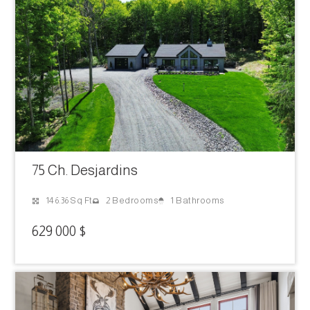
75 Ch. Desjardins
1 Bathrooms
146.36 Sq Ft
2 Bedrooms
629 000 $