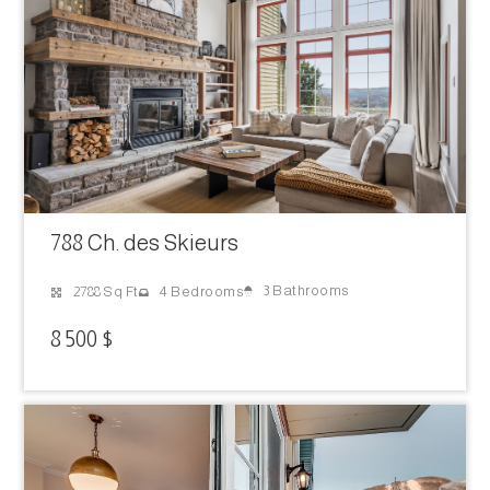
788 Ch. des Skieurs
3 Bathrooms
2788 Sq Ft
4 Bedrooms
8 500 $