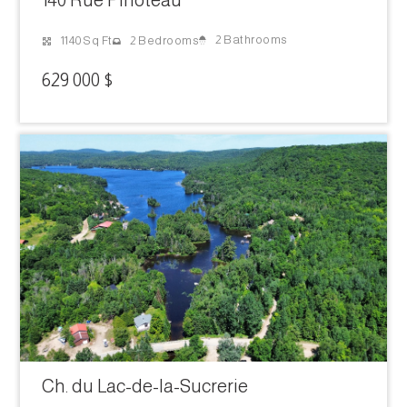
140 Rue Pinoteau
2 Bathrooms
1140 Sq Ft
2 Bedrooms
629 000 $
Ch. du Lac-de-la-Sucrerie