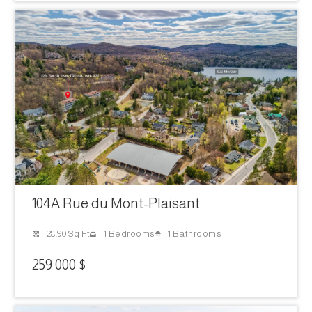
104A Rue du Mont-Plaisant
1 Bathrooms
28.90 Sq Ft
1 Bedrooms
259 000 $