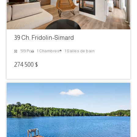
39 Ch. Fridolin-Simard
1 Salles de bain
519 Pc
1 Chambres
274 500 $