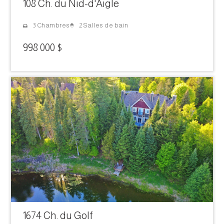
108 Ch. du Nid-d'Aigle
2 Salles de bain
3 Chambres
998 000 $
1674 Ch. du Golf