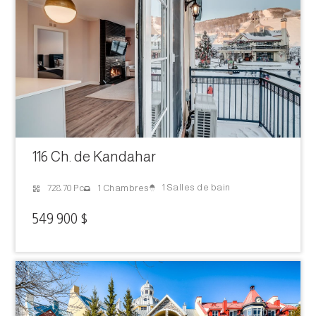
116 Ch. de Kandahar
1 Salles de bain
728.70 Pc
1 Chambres
549 900 $