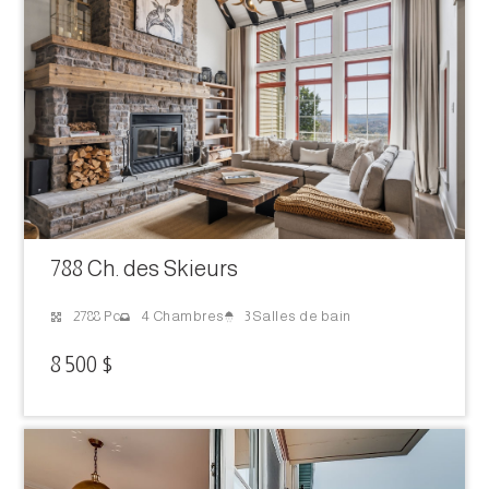
788 Ch. des Skieurs
3 Salles de bain
2788 Pc
4 Chambres
8 500 $