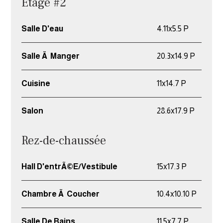
Étage #2
Salle D'eau
4.11x5.5 P
Salle Ã Manger
20.3x14.9 P
Cuisine
11x14.7 P
Salon
28.6x17.9 P
Rez-de-chaussée
Hall D'entrÃ©e/Vestibule
15x17.3 P
Chambre Ã Coucher
10.4x10.10 P
Salle De Bains
11.5x7.7 P