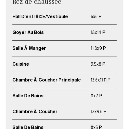
Rez-de-chaussée
Hall D'entrÃ©e/Vestibule
6x6 P
Goyer Au Bois
18x14 P
Salle Ã Manger
11.8x9 P
Cuisine
9.5x8 P
Chambre Ã Coucher Principale
13.6x11.11 P
Salle De Bains
8x7 P
Chambre Ã Coucher
12x9.6 P
Salle De Bains
8x5 P