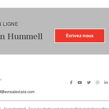
 LIGNE
an Hummell
Écrivez-nous
er
6
l@evrealestate.com
 Sean Hummell - Tous les droits sont réservés.Web marketing | réfé