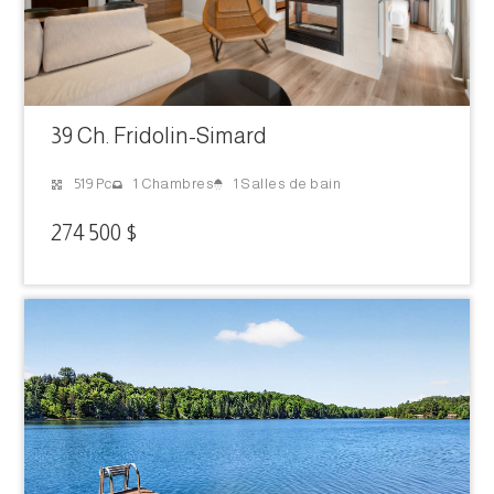
39 Ch. Fridolin-Simard
1 Salles de bain
519 Pc
1 Chambres
274 500 $