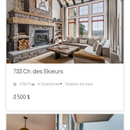
788 Ch. des Skieurs
3 Salles de bain
2788 Pc
4 Chambres
8 500 $