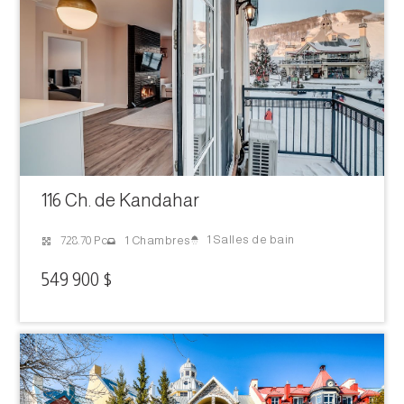
116 Ch. de Kandahar
1 Salles de bain
728.70 Pc
1 Chambres
549 900 $