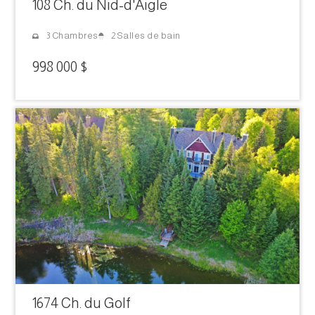
108 Ch. du Nid-d'Aigle
2 Salles de bain
3 Chambres
998 000 $
1674 Ch. du Golf