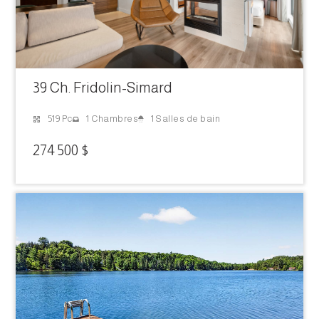
39 Ch. Fridolin-Simard
1 Salles de bain
519 Pc
1 Chambres
274 500 $