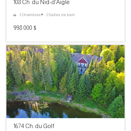
108 Ch. du Nid-d'Aigle
2 Salles de bain
3 Chambres
998 000 $
1674 Ch. du Golf