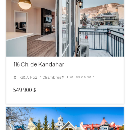
116 Ch. de Kandahar
1 Salles de bain
728.70 Pc
1 Chambres
549 900 $