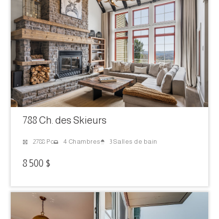
788 Ch. des Skieurs
3 Salles de bain
2788 Pc
4 Chambres
8 500 $